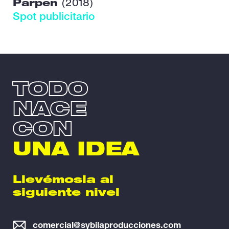
Parpen
(2018)
Spot publicitario
TODO
NACE
CON
UNA IDEA
Llevémosla al
siguiente nivel
comercial@sybilaproducciones.com