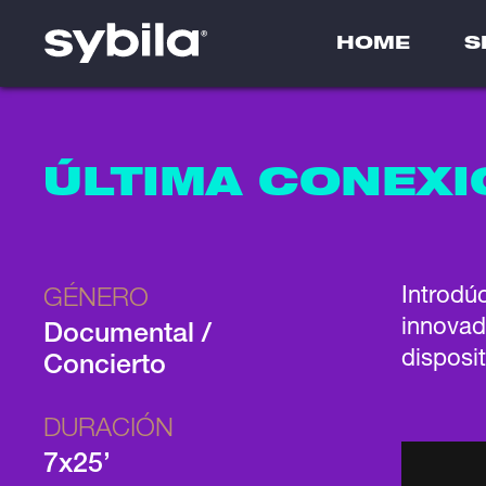
HOME
S
ÚLTIMA CONEXI
Introdú
GÉNERO
innovad
Documental /
disposit
Concierto
DURACIÓN
7x25’